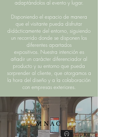
adaptándolos al evento y lugar.
Disponiendo el espacio de manera
que el visitante pueda disfrutar
didácticamente del entorno, siguiendo
un recorrido donde se disponen los
diferentes apartados
expositivos. Nuestra intención es
añadir un carácter diferenciador al
producto y su entorno que pueda
sorprender al cliente, que otorgamos a
la hora del diseño y a la colaboración
con empresas exteriores.
MNAC