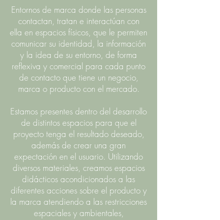
Entornos de marca donde las personas
contactan, tratan e interactúan con
ella en espacios físicos, que le permiten
comunicar su identidad, la información
y la idea de su entorno, de forma
reflexiva y comercial para cada punto
de contacto que tiene un negocio
,
marca o producto con el mercado.
Estamos presentes dentro del desarrollo
de distintos espacios para que el
proyecto tenga el resultado deseado,
además de crear una gran
expectación en el usuario. Utilizando
diversos materiales, creamos espacios
didácticos acondicionados a las
diferentes acciones sobre el producto y
la marca atendiendo a las restricciones
espaciales y ambientales,