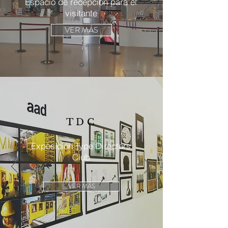
Espacio de recepción para el
visitante
VER MÁS
TDC
Exposición Type Directors
Club
VER MÁS