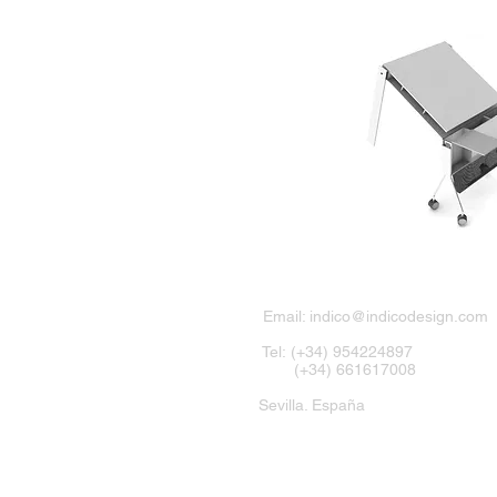
Email:
indico@indicodesign.com
Tel: (+34) 954224897
(+34) 661617008
Sevilla. España