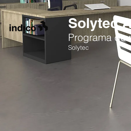
Solytec 
Programa de m
Solytec