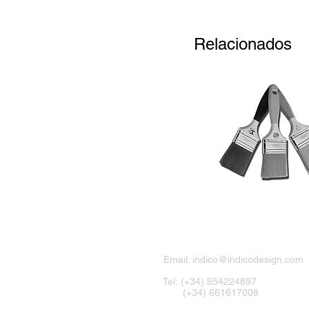
Relacionados
Email:
indico@indicodesign.com
Tel: (+34) 954224897
(+34) 661617008