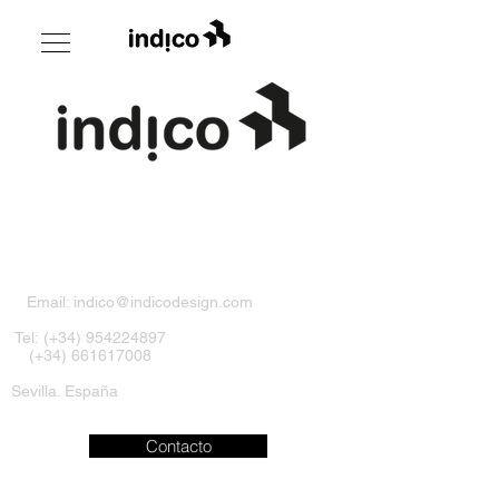
Email:
indico@indicodesign.com
Tel: (+34)
954224897
(+34)
661617008
Sevilla. España
Contacto