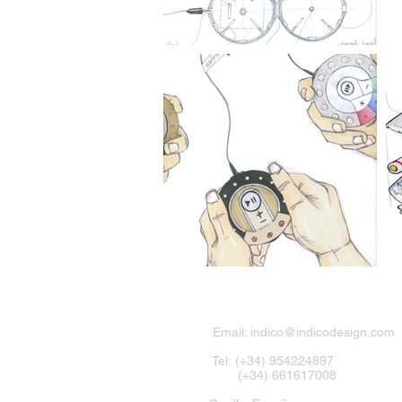
Email:
indico@indicodesign.com
Tel: (+34) 954224897
(+34) 661617008