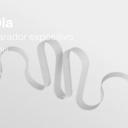
la
rador expositivo
iel