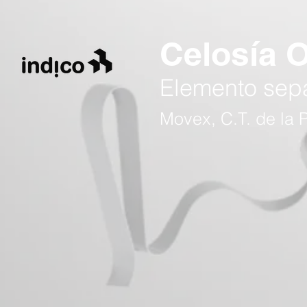
Celosía O
Elemento sepa
Movex, C.T. de la P